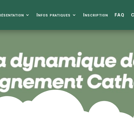
résentation
Infos pratiques
Inscription
FAQ
C